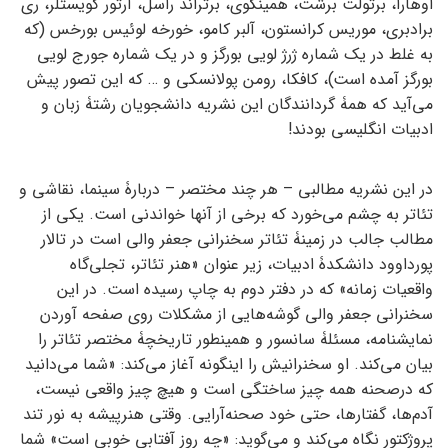
اوهارا، برتولت برشت، همینگوی، برتراند راسل، آرتور کویستلر، ری
برادبری، موریس کرانستون، آلبر کامو، خورخه لوئیس بورخس (که
به غلط در یک شماره ژرژ لویی بورگز و در یک شماره جورج لویی
بورگز آمده است)، کافکا، رومن پولانسکی و … که این تصور پیش
می‌آید که همۀ گردانندگان این نشریه دانشجویان رشتۀ زبان و
ادبیات انگلیسی بودند!
در این نشریه مطالبی – هر چند مختصر – دربارۀ سینما، نقاشی و
تئاتر به چشم می‌خورد که برخی از آنها خواندنی است. یکی از
مطالب جالب در زمینۀ تئاتر سخنرانی جعفر والی است در تالار
پورداوود دانشکدۀ ادبیات، زیر عنوان «هنر تئاتر، تجلی‌گاه
واقعیات زمانه» که در دفتر دوم به چاپ رسیده است. در این
سخنرانی جعفر والی گوشه‌هایی از مشکلات روی صفحه آوردن
نمایشنامه، مسئلۀ سانسور و همینطور تاریخچۀ مختصر تئاتر را
بیان می‌کند. او سخنرانیش را اینگونه آغاز می‌کند: «شما می‌دانید
که درصحنه همه چیز ساختگی است و هیچ چیز واقعی نیست،
آدم‌ها، گفتارها، حتی خود صحنه‌آرایی. وقتی هنرپیشه به نور تند
پروژکتور نگاه می‌کند و می‌گوید: «چه روز آفتابی خوبی است» شما