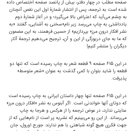
صفحه مطلب در چهار دفتر، بیش از پانصد صفحه اختصاص داده
شده است به ترجمه، پس از انتشار شمارۀ اول این نقص آنچنان
به چشم می‌آید که اعتراض بالا می‌گیرد؛ و در آغاز شمارۀ دوم
یادداشتی به چاپ می‌رسد زیر نام«سخنی به آشنایی، گفتند «به
نشر افکار درونِ مرز» بپردازیم» از حسین فرهمند، به این مضمون
که ما به جای دریوزگی از این و آن، ترجیح می‌دهیم ترجمۀ آثار
دیگران را منتشر کنیم!
در این 615 صفحه 9 قطعه شعر به چاپ رسیده است که تنها دو
قطعه را شاید بتوان با کمی گذشت به عنوان «شعر متوسط»
پذیرفت.
در این 615 صفحه تنها چهار داستان ایرانی به چاپ رسیده است
که دوتای آنها خواندنی است. اگر آبنوس به نشر «افکار درون مرز»
عنایتی ندارد، در عوض ترجمه را از هرکس و هرجا به چاپ
می‌رساند. از این رو می‌بینیم که نشریه پر است از نام‌هایی که از
جهت فکری هیچ گونه شباهتی با هم ندارند: جورج اورول، جان