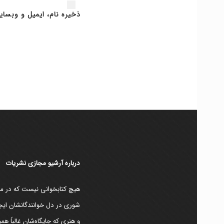
ذخیره نام، ایمیل و وبسای
دربارۀ آرشیو مجازی نشریات
هیچ کتابخوانی نیست که در مقط
شوری در دل خوانندگانشان ایجا
و هنری که جایگاه‌شان غالباً ه