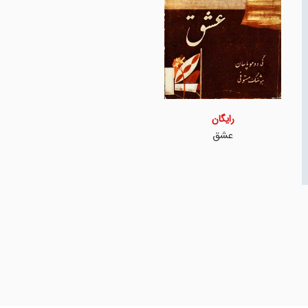
رایگان
عشق