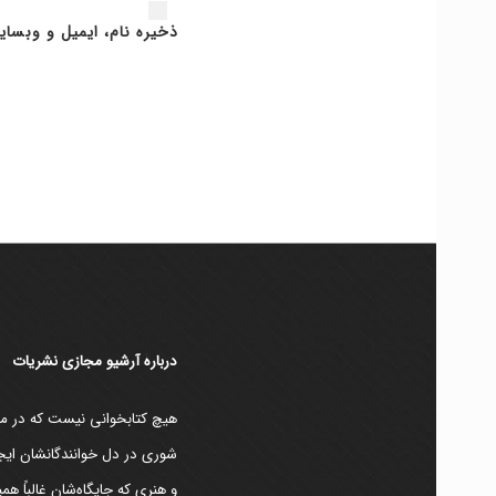
ذخیره نام، ایمیل و وبسای
دربارۀ آرشیو مجازی نشریات
هیچ کتابخوانی نیست که در مقط
شوری در دل خوانندگانشان ایجا
و هنری که جایگاه‌شان غالباً ه