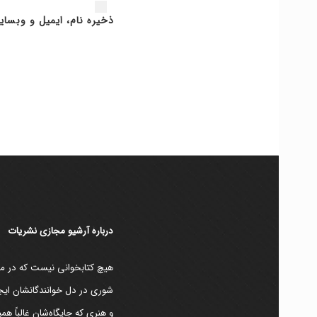
ذخیره نام، ایمیل و وبسای
دربارۀ آرشیو مجازی نشریات
هیچ کتابخوانی نیست که در مقط
شوری در دل خوانندگانشان ایجا
و هنری که جایگاه‌شان غالباً ه