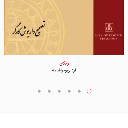
رایگان
اردای‌ویراف‎نامه