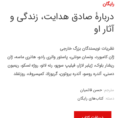
رایگان
دربارۀ صادق هدایت، زندگی و
آثار او
نظریات نویسندگان بزرگ خارجی
ژان کامبورد، ونسان مونتی، پاستور والری رادو، هانری ماسه، ژان
ریشار بلوک، ژیلبر لازار، فیلیپ سوپو، رنه لانو، روژه لسکو، ریمبون
دسنی، آندره روسو، آندره بروتون، گریوزلا، کمیسروف، روزنفلد
مترجم:
حسن قائمیان
دسته:
کتاب‌های رایگان
دریافت کتاب