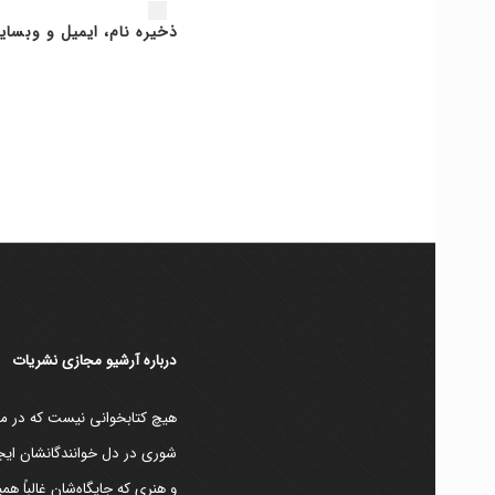
ذخیره نام، ایمیل و وبسای
دربارۀ آرشیو مجازی نشریات
هیچ کتابخوانی نیست که در مقط
شوری در دل خوانندگانشان ایجا
و هنری که جایگاه‌شان غالباً ه