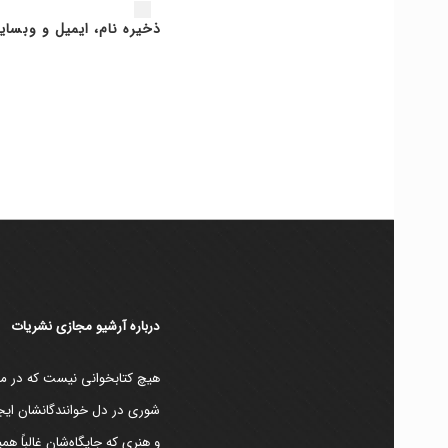
ذخیره نام، ایمیل و وبسای
دربارۀ آرشیو مجازی نشریات
هیچ کتابخوانی نیست که در مقط
شوری در دل خوانندگانشان ایجا
و هنری که جایگاه‌شان غالباً ه