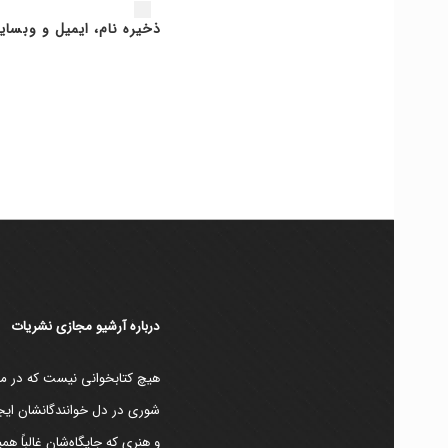
ذخیره نام، ایمیل و وبسای
دربارۀ آرشیو مجازی نشریات
هیچ کتابخوانی نیست که در مقط
شوری در دل خوانندگانشان ایجا
و هنری که جایگاه‌شان غالباً ه