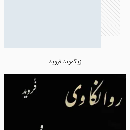
زیگموند فروید