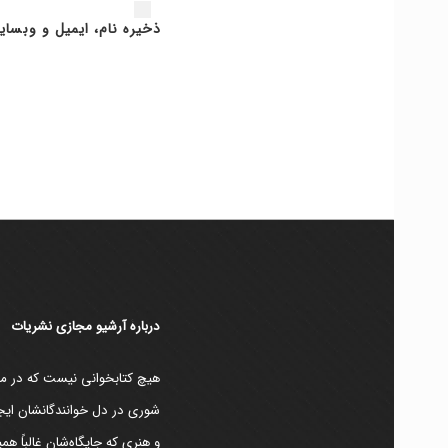
ذخیره نام، ایمیل و وبسای
دربارۀ آرشیو مجازی نشریات
هیچ کتابخوانی نیست که در مقط
شوری در دل خوانندگانشان ایجا
و هنری که جایگاه‌شان غالباً ه