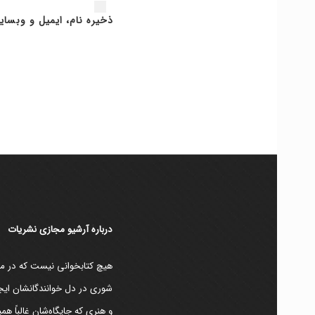
ذخیره نام، ایمیل و وبسای
دربارۀ آرشیو مجازی نشریات
هیچ کتابخوانی نیست که در مقط
شوری در دل خوانندگانشان ایجا
و هنری که جایگاه‌شان غالباً ه