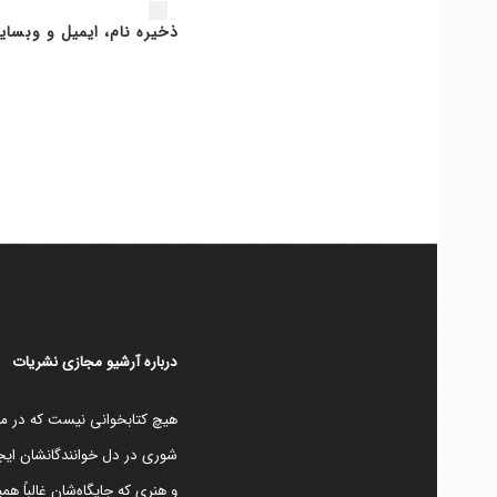
ذخیره نام، ایمیل و وبسای
دربارۀ آرشیو مجازی نشریات
هیچ کتابخوانی نیست که در مقط
شوری در دل خوانندگانشان ایجا
و هنری که جایگاه‌شان غالباً ه