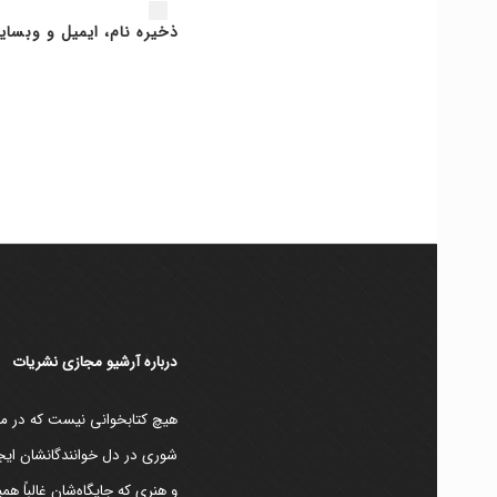
ذخیره نام، ایمیل و وبسای
دربارۀ آرشیو مجازی نشریات
هیچ کتابخوانی نیست که در مقط
شوری در دل خوانندگانشان ایجا
و هنری که جایگاه‌شان غالباً ه