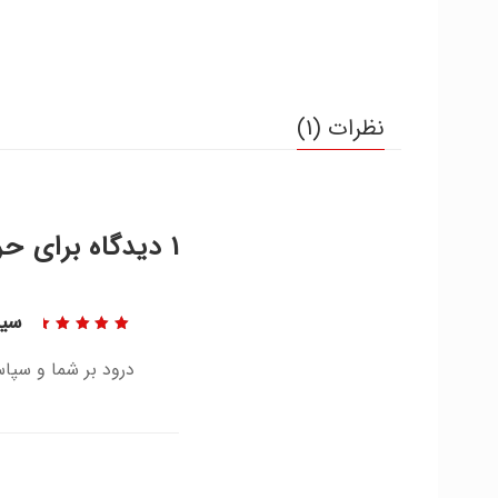
نظرات (1)
1 دیدگاه برای
حر
سی
نمره
5
از 5
درود بر شما و سپا