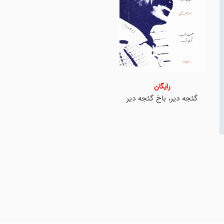
رایگان
گئجه دیر، باخ گئجه دیر