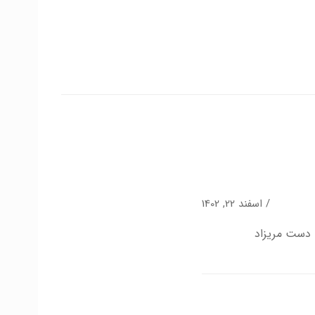
اسفند 22, 1402
 دست مریزاد