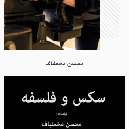
محسن مخملباف