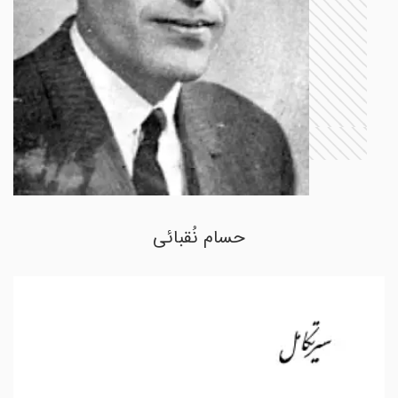
حسام نُقبائی