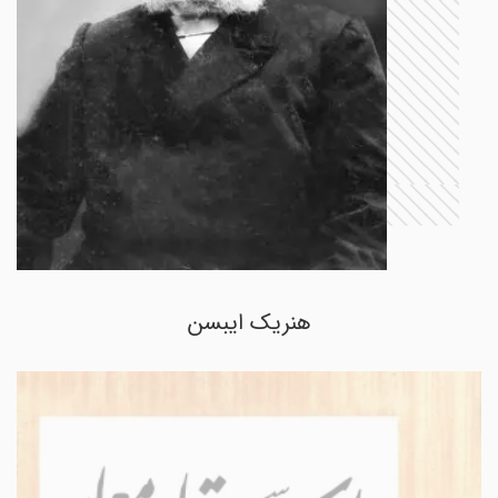
هنریک ایبسن