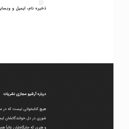
ذخیره نام، ایمیل و وبسای
دربارۀ آرشیو مجازی نشریات
هیچ کتابخوانی نیست که در مقط
شوری در دل خوانندگانشان ایجا
و هنری که جایگاه‌شان غالباً ه