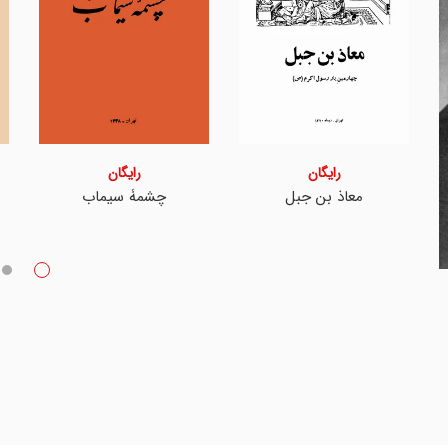
رایگان
رایگان
معاذ بن جبل
چشمۀ سیماب