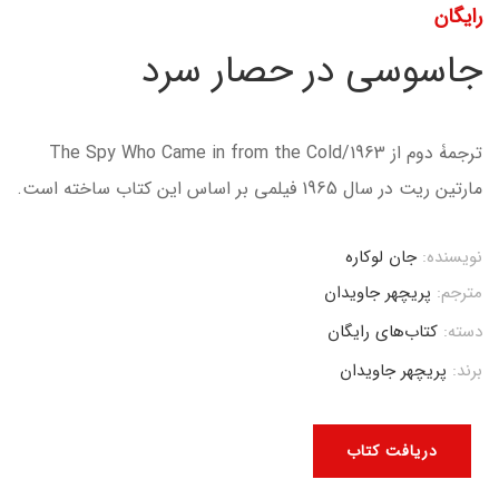
رایگان
جاسوسی در حصار سرد
ترجمۀ دوم از The Spy Who Came in from the Cold/1963
مارتین ریت در سال 1965 فیلمی بر اساس این کتاب ساخته است.
نویسنده:
جان لوکاره
مترجم:
پریچهر جاویدان
دسته:
کتاب‌های رایگان
برند:
پریچهر جاویدان
دریافت کتاب