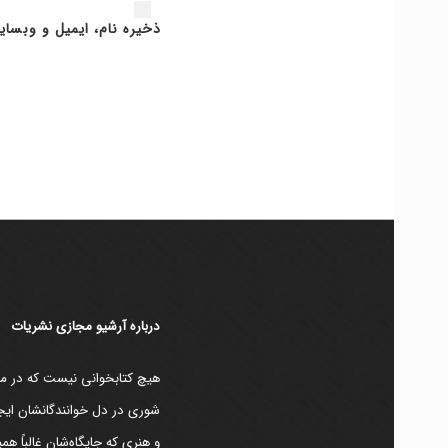
ذخیره نام، ایمیل و وبسای
دربارۀ آرشیو مجازی نشریات
هیچ کتابخوانی نیست که در مقط
شوری در دل خوانندگانشان ایجا
و هنری که جایگاه‌شان غالباً ه