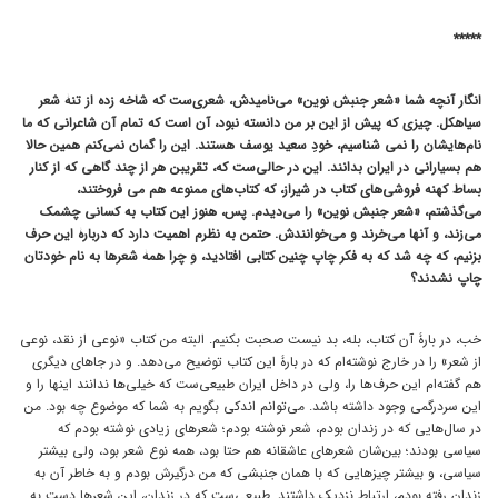
*****
انگار آنچه شما «شعر جنبش نوین» می‌نامیدش، شعری‌ست که شاخه زده از تنۀ شعر
سیاهکل. چیزی که پیش از این بر من دانسته نبود، آن است که تمام آن شاعرانی که ما
نام‌هایشان را نمی شناسیم، خودِ سعید یوسف هستند. این را گمان نمی‌کنم همین حالا
هم بسیارانی در ایران بدانند. این در حالی‌ست که، تقریبن هر از چند گاهی که از کنار
بساط کهنه فروشی‌های کتاب در شیراز، که کتاب‌های ممنوعه هم می فروختند،
می‌گذشتم، «شعر جنبش نوین» را می‌دیدم. پس، هنوز این کتاب به کسانی چشمک
می‌زند، و آنها می‌خرند و می‌خوانندش. حتمن به نظرم اهمیت دارد که دربارۀ این حرف
بزنیم، که چه شد که به فکر چاپ چنین کتابی افتادید، و چرا همۀ شعرها به نام خودتان
چاپ نشدند؟
خب، در بارۀ آن کتاب، بله، بد نیست صحبت بکنیم. البته من کتاب «نوعی از نقد، نوعی
از شعر» را در خارج نوشته‌ام که در بارۀ این کتاب توضیح می‌دهد. و در جاهای دیگری
هم گفته‌ام این حرف‌ها را، ولی در داخل ایران طبیعی‌ست که خیلی‌ها ندانند اینها را و
این سردرگمی وجود داشته باشد. می‌توانم اندکی بگویم به شما که موضوع چه بود. من
در سال‌هایی که در زندان بودم، شعر نوشته بودم؛ شعرهای زیادی نوشته بودم که
سیاسی بودند؛ بین‌شان شعرهای عاشقانه هم حتا بود، همه نوع شعر بود، ولی بیشتر
سیاسی، و بیشتر چیزهایی که با همان جنبشی که من درگیرش بودم و به خاطر آن به
زندان رفته بودم، ارتباط نزدیک داشتند. طبیعی‌ست که در زندان، این شعرها دست به