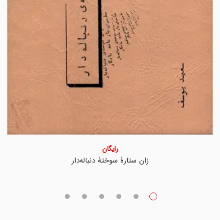
رایگان
زان ستارۀ سوختۀ دنباله‌دار