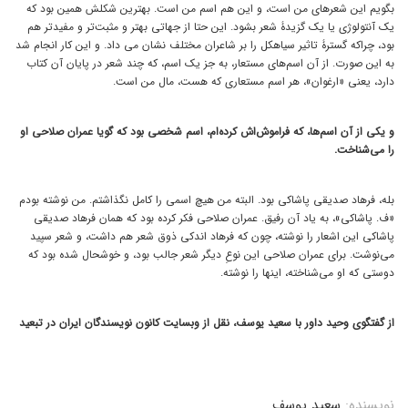
بگویم این شعرهای من است، و این هم اسم من است. بهترین شکلش همین بود که
یک آنتولوژی یا یک گزیدۀ شعر بشود. این حتا از جهاتی بهتر و مثبت‌تر و مفیدتر هم
بود، چراکه گسترۀ تاثیر سیاهکل را بر شاعران مختلف نشان می داد. و این کار انجام شد
به این صورت. از آن اسم‌های مستعار، به جز یک اسم، که چند شعر در پایان آن کتاب
دارد، یعنی «ارغوان»، هر اسم مستعاری که هست، مال من است.
و یکی از آن اسم‌ها، که فراموش‌اش کرده‌ام، اسم شخصی بود که گویا عمران صلاحی او
را می‌شناخت.
بله، فرهاد صدیقی پاشاکی بود. البته من هیچ اسمی را کامل نگذاشتم. من نوشته بودم
«ف. پاشاکی»، به یاد آن رفیق. عمران صلاحی فکر کرده بود که همان فرهاد صدیقی
پاشاکی این اشعار را نوشته، چون که فرهاد اندکی ذوق شعر هم داشت، و شعر سپید
می‌نوشت. برای عمران صلاحی این نوعِ دیگر شعر جالب بود، و خوشحال شده بود که
دوستی که او می‌شناخته، اینها را نوشته.
از گفتگوی وحید داور با سعید یوسف، نقل از وبسایت کانون نویسندگان ایران در تبعید
نویسنده:
سعید یوسف