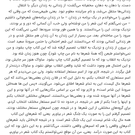
دست، یا دهان به دهان، مخفیانه می‌گشت؛ از زندانی به زندان دیگر، با انتقال
زندانی‌ها منتقل می‌شد، و نام سراینده معلوم نبود. یعنی طبیعی‌ست که من وقتی که
شعری را می‌خواندم در یک برنامه در زندان – ما در زندان برنامه‌های شعرخوانی داشتیم
– من نمی‌گفتم که این شعر را من نوشته‌ام، ولی خب، آن کسانی که دور و بر بودند،
نزدیک بودند، این را می‌دانستند. و یا همین طور بودند سرودها. کسی نمی‌گفت که این
سرود را من ساخته‌ام. بعد، من بسیار از این زندان به آن زندان هم منتقل شدم، و در
هر زندانی کسانی بودند که می‌دانستند این شعر احتمالن یا حتمن سرودۀ سعید است.
در بیرون از زندان و نزدیک به انقلاب تصمیم گرفته شد که این کتاب چاپ بشود، و من
نمی‌خواستم طبعن (که همۀ شعرها به نام من چاپ شود)، چون هنوز زمان شاه بود.
نزدیک به انقلاب بود که ما تصمیم گرفتیم کتاب چاپ بشود. ساواک هنوز سر جایش بود،
و این احتمال هم وجود داشت که شاید واقعن انقلاب موفق نشود، و ساواک درنده‌تر از
قبل برگردد. در نتیجه، لازم بود از اسم مستعار استفاده بشود. ولی من می‌دیدم که هر
اسم مستعاری که انتخاب بکنم، به دلیل این که در فلان زندان بعضی‌ها می‌دانند که این
شعرها مال کیست، این به تمام شعرها اطلاق می‌شود. می‌گویند، «پس این ها همه‌اش
سرودۀ این شاعر است». و لازم بود که من، بر اساس مکان‌هایی که در آنها بودم و این
شعرها در آنها سروده شده بود، و بعضی‌ها می‌دانستند، اسم‌های مختلفی انتخاب بکنم
و اینها را جدا بکنم از هم. در نتیجه، در حدود ده تا اسم مستعار مختلف انتخاب کردم،
برای گروه‌های مختلفی از این شعرها. و در نتیجه، چون اسم‌های مستعار مختلف بودند،
تصمیم گرفتم این را به صورت یک جُنگِ شعر در بیاورم. یعنی که شعرهای این کتاب
همه مال یک شاعر نیست، این یک جُنگِ شعر است. و در نتیجه لابه‌لاش باید شعرهای
آدم‌های واقعی را هم که اسم‌های واقعی داشتند، می‌گذاشتم. و به این دلیل بود که این
کتاب به این صورت درآمد. یعنی، من آن موقع نمی‌توانستم یک کتاب شعر در بیاورم،