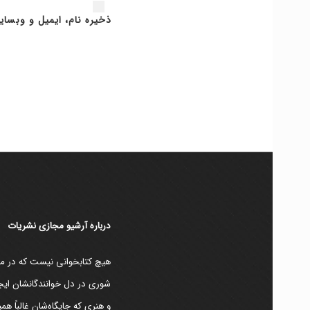
ذخیره نام، ایمیل و وبسای
دربارۀ آرشیو مجازی نشریات
هیچ کتابخوانی نیست که در مقط
شوری در دل خوانندگانشان ایجا
و هنری که جایگاه‌شان غالباً ه