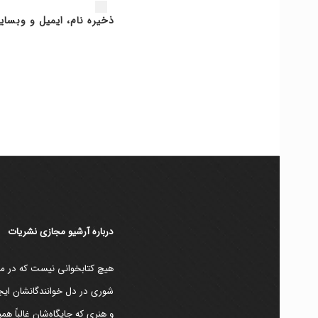
ذخیره نام، ایمیل و وبسای
دربارۀ آرشیو مجازی نشریات
هیچ کتابخوانی نیست که در مقط
شوری در دل خوانندگانشان ایجا
و هنری که جایگاه‌شان غالباً ه