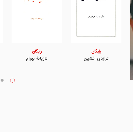
رایگان
رایگان
تراژدی افشین
تازیانۀ بهرام