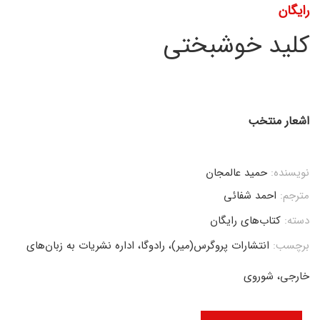
رایگان
کلید خوشبختی
اشعار منتخب
نویسنده:
حمید عالمجان
مترجم:
احمد شفائی
دسته:
کتاب‌های رایگان
برچسب:
انتشارات پروگرس(میر)، رادوگا، اداره نشریات به زبان‌های
خارجی، شوروی