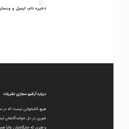
ذخیره نام، ایمیل و وبسای
دربارۀ آرشیو مجازی نشریات
هیچ کتابخوانی نیست که در مقط
شوری در دل خوانندگانشان ایجا
و هنری که جایگاه‌شان غالباً ه