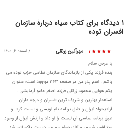
1 دیدگاه برای
کتاب سیاه دربارۀ سازمان
افسران توده
مهرآئین زرنقی
اسفند 6, 1402
نمره
5
از 5
با عرض سلام
بنده فرزند یکی از بازماندگان سازمان نطامی حزب توده می
باشم . اسم پدر من در صفحه ۳۶۳ موجود است: ستوان
یکم هوایی محمود زرنقی فرزند اصغر عضو آزمایشی .
استعمار بهترین و شریف ترین افسران و درجه داران
آزادیخواه ایران را طبق برنامه نام نویسی و لیست کرد .و
طبق برنامه عباسی ان لیست را لو داد.و ارتش ایران از وجود
۶۰۰ افسر شریف و آزادیخواه و میهن دوست پاکسازی شد.