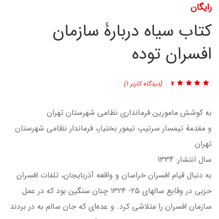
رایگان
کتاب سیاه دربارۀ سازمان
افسران توده
(دیدگاه کاربر
1
)
1
امتیاز
5.00
از 5
امتیاز
مشتری
به کوشش مامورین فرمانداری نظامی شهرستان تهران
و مقدمۀ تیمسار سرتیپ تیمور بختیار، فرماندار نظامی شهرستان
تهران
سال انتشار: 1334
به دنبال قيام افسران خراسان و واقعه آذربايجان، تلفات افسران
حزبي در وقايع سالهاي ۲۵- ۱۳۲۴ چنان سنگين بود كه در عمل
سازمان افسران را متلاشي كرد. و عده‌اي كه جان سالم به در بردند