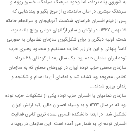
به شوروي پناه بردند، اما وجود سرهنگ سيامك، خسرو روزبه و
سرهنگ مبشري در امان ماندنشان از موج بگير و ببندهايي كه
پس از قيام افسران خراسان، شكست آذربايجان و سرانجام حادثه
۱۵ بهمن ۱۳۲۷، در ارتش و ساير ارگانهاي دولتي رواج يافته بود،
هسته اوليه ديگري را براي شكل‌گيري سازمان نظاميان به صورتي
كاملاً پنهاني و اين بار زير نظارت مستقيم و محدود رهبري حزب
توده ايران سامان داده بود. يك سال بعد از كودتاي ۲۸ مرداد
سازمان مخفي حزب توده ايران در نيروهاي مسلح كه به سازمان
نظامي معروف بود كشف شد و اعضاي آن با اعدام و شكنجه و
زندان روبرو شدند….
سازمان نظامیان یا افسران حزب توده یکی از تشکیلات حزب توده
بود که در سال 1323 و به وسیله افسران عالی رتبه ارتش ایران
تشکیل شد. در ابتدا دانشکده افسری عمده ترین کانون فعالیت
افسران توده-ای به شمار می آمده است. این سازمان در رویداد