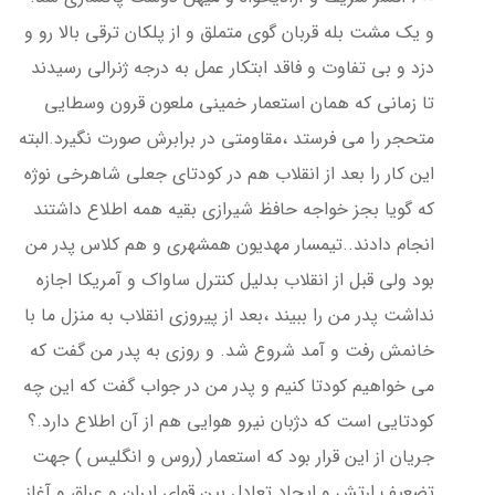
و یک مشت بله قربان گوی متملق و از پلکان ترقی بالا رو و
دزد و بی تفاوت و فاقد ابتکار عمل به درجه ژنرالی رسیدند
تا زمانی که همان استعمار خمینی ملعون قرون وسطایی
متحجر را می فرستد ،مقاومتی در برابرش صورت نگیرد.البته
این کار را بعد از انقلاب هم در کودتای جعلی شاهرخی نوژه
که گویا بجز خواجه حافظ شیرازی بقیه همه اطلاع داشتند
انجام دادند..تیمسار مهدیون همشهری و هم کلاس پدر من
بود ولی قبل از انقلاب بدلیل کنترل ساواک و آمریکا اجازه
نداشت پدر من را ببیند ،بعد از پیروزی انقلاب به منزل ما با
خانمش رفت و آمد شروع شد. و روزی به پدر من گفت که
می خواهیم کودتا کنیم و پدر من در جواب گفت که این چه
کودتایی است که دژبان نیرو هوایی هم از آن اطلاع دارد.؟
جریان از این قرار بود که استعمار (روس و انگلیس ) جهت
تضعیف ارتش و ایجاد تعادل بین قوای ایران و عراق و آغاز