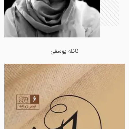
نائله یوسفی