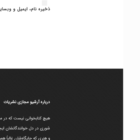
ذخیره نام، ایمیل و وبسای
دربارۀ آرشیو مجازی نشریات
هیچ کتابخوانی نیست که در مقط
شوری در دل خوانندگانشان ایجا
و هنری که جایگاه‌شان غالباً ه