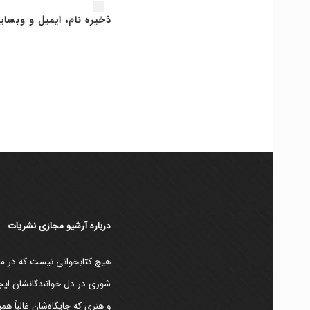
ذخیره نام، ایمیل و وبسای
دربارۀ آرشیو مجازی نشریات
هیچ کتابخوانی نیست که در مقط
شوری در دل خوانندگانشان ایجا
و هنری که جایگاه‌شان غالباً ه