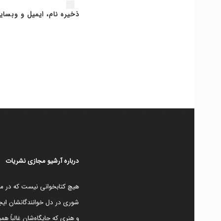
ذخیره نام، ایمیل و وبسای
دربارۀ آرشیو مجازی نشریات
هیچ کتابخوانی نیست که در مقط
شوری در دل خوانندگانشان ایجا
و هنری که جایگاه‌شان غالباً ه