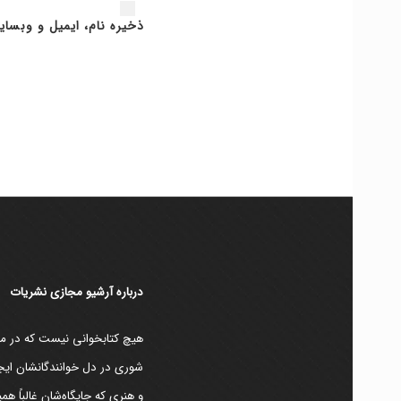
ذخیره نام، ایمیل و وبسای
دربارۀ آرشیو مجازی نشریات
هیچ کتابخوانی نیست که در مقط
شوری در دل خوانندگانشان ایجا
و هنری که جایگاه‌شان غالباً ه