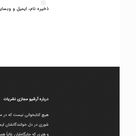
ذخیره نام، ایمیل و وبسای
دربارۀ آرشیو مجازی نشریات
هیچ کتابخوانی نیست که در مقط
شوری در دل خوانندگانشان ایجا
و هنری که جایگاه‌شان غالباً ه