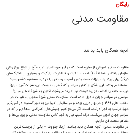
رایگان
مقاومت مدنی
آنچه همگان باید بدانند
مقاومت مدنی شیوه‌ای از مبارزه است که در آن غیرنظامیان غیرمسلّح از انواع روش‌های
سازمان یافته و هماهنگ (اعتصاب، اعتراض، تظاهرات، بایکوت و بسیاری از تاکتیک‌های
دیگر) برای پیشبرد مبارزات خود، بدون آسیب رساندن یا تهدید مستقیم دشمن خود
استفاده می‌کنند. این شکل از کنش سیاسی که گاهی مقاومت غیرخشونت‌آمیز، مبارزۀ
غیرمسلحانه یا اقدام بدون‌خشونت نیز نامیده می‌شود، اکنون به شیوۀ اصلی مبارزۀ
سیاسی در سراسر جهان تبدیل شده است. مقاومت مدنی شیوۀ محوری مقاومت در
انقلاب های 1989 و در بهار عربی بوده و در سالهای اخیرا نیز به طور گسترده در آمریکای
دورۀ ترامپ به اجرا درامده است. اگر می‌خواهیم جنبش‌های اعتراضی متعدّدی را که در
سراسر جهان ظهور می‌کنند، درک کنیم، نیاز به فهم کامل مقاومت مدنی و پویایی‌ها و
مظاهر متعدد آن داریم.
در مقاومت مدنی: آنچه همگان باید بدانند، اریکا چنووث – یکی از برجسته‌ترین
محققان جهان در این زمینه‌- توضیح می‌دهد که مقاومت مدنی چیست، چگونه کار