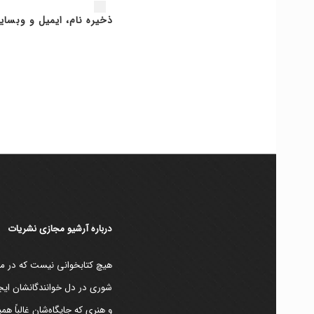
ذخیره نام، ایمیل و وبسای
دربارۀ آرشیو مجازی نشریات
هیچ کتابخوانی نیست که در مقط
شوری در دل خوانندگانشان ایجا
و هنری که جایگاه‌شان غالباً ه