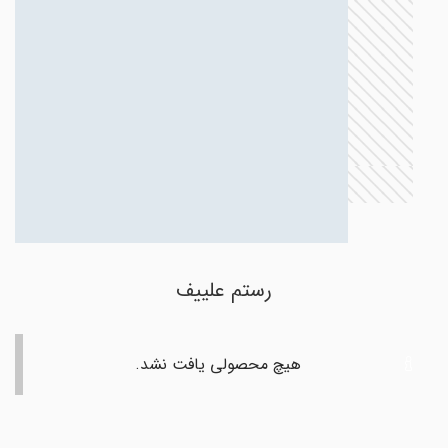
رستم علییف
هیچ محصولی یافت نشد.