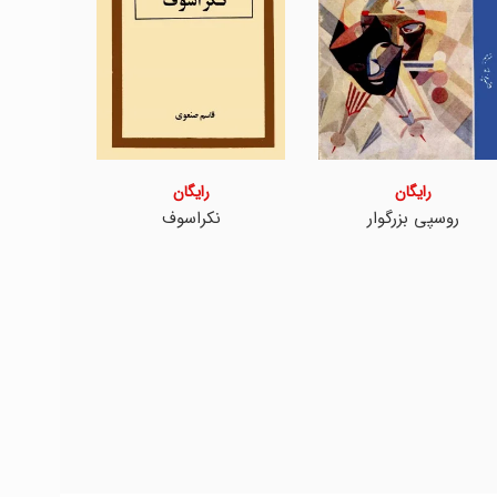
رایگان
رایگان
روسپی بزرگوار
نکراسوف
شی