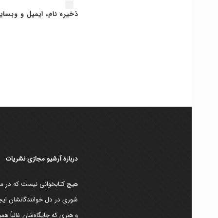
ذخیره نام، ایمیل و وبسای
دربارۀ آرشیو مجازی نشریات
هیچ کتابخوانی نیست که در مقط
شوری در دل خوانندگانشان ایجا
و هنری که جایگاه‌شان غالباً ه