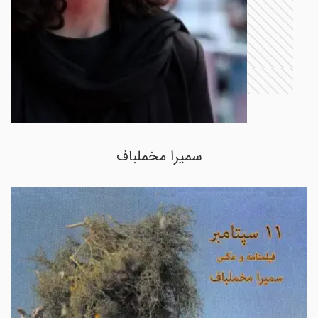
سمیرا مخملباف