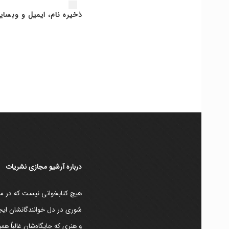
ذخیره نام، ایمیل و وبسای
دربارۀ آرشیو مجازی نشریات
هیچ کتابخوانی نیست که در مقط
شوری در دل خوانندگانشان ایجا
و هنری که جایگاه‌شان غالباً ه