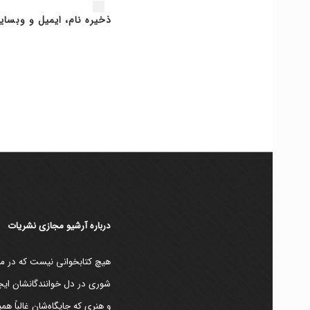
ذخیره نام، ایمیل و وبسای
دربارۀ آرشیو مجازی نشریات
هیچ کتابخوانی نیست که در مقط
شوری در دل خوانندگانشان ایجا
و هنری که جایگاه‌شان غالباً ه