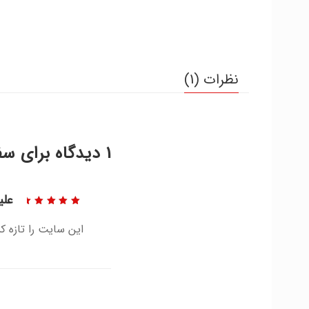
نظرات (1)
1 دیدگاه برای
سف
علی
نمره
5
از 5
این سایت را تازه 