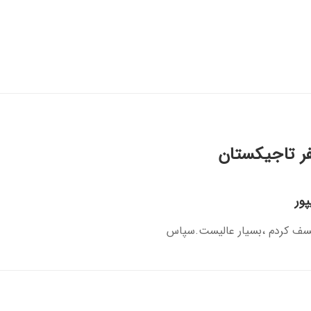
ر تاجیکستان
پور
کسف کردم ،بسیار عالیست.سپاس