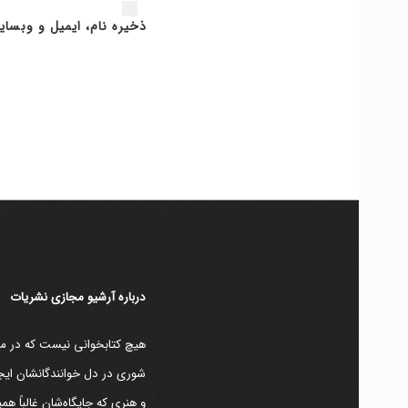
ذخیره نام، ایمیل و وبسای
دربارۀ آرشیو مجازی نشریات
هیچ کتابخوانی نیست که در مقط
شوری در دل خوانندگانشان ایجا
و هنری که جایگاه‌شان غالباً ه