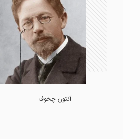
آنتون چخوف