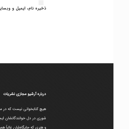
ذخیره نام، ایمیل و وبسای
دربارۀ آرشیو مجازی نشریات
هیچ کتابخوانی نیست که در مقط
شوری در دل خوانندگانشان ایجا
و هنری که جایگاه‌شان غالباً ه