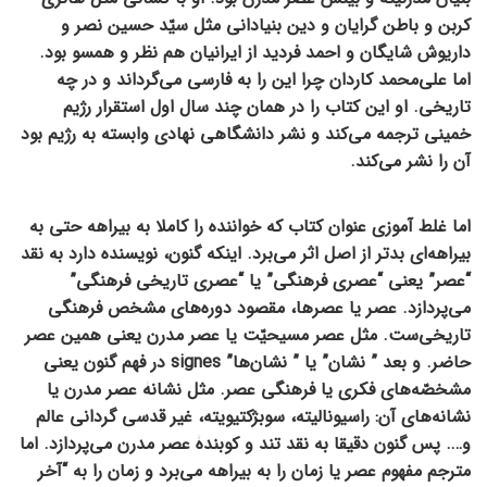
کربن و باطن گرایان و دین بنیادانی مثل سیّد حسین نصر و
داریوش شایگان و احمد فردید از ایرانیان هم نظر و همسو بود.
اما علی‌محمد کاردان چرا این را به فارسی می‌گرداند و در چه
تاریخی. او این کتاب را در همان چند سال اول استقرار رژیم
خمینی ترجمه می‌کند و نشر دانشگاهی نهادی وابسته به رژیم بود
آن را نشر می‌کند.
اما غلط آموزی عنوان کتاب که خواننده را کاملا به بیراهه حتی به
بیراهه‌ای بدتر از اصل اثر می‌برد. اینکه گنون، نویسنده دارد به نقد
“عصر” یعنی “عصری فرهنگی” یا “عصری تاریخی فرهنگی”
می‌پردازد. عصر یا عصرها، مقصود دوره‌های مشخص فرهنگی
تاریخی‌ست. مثل عصر مسیحیّت یا عصر مدرن یعنی همین عصر
حاضر. و بعد ” نشان” یا ” نشان‌ها” signes در فهم گنون یعنی
مشخصّه‌های فکری یا فرهنگی عصر. مثل نشانۀ عصر مدرن یا
نشانه‌های آن: راسیونالیته، سوبژکتیویته، غیر قدسی گردانی عالم
و…. پس گنون دقیقا به نقد تند و کوبندۀ عصر مدرن می‌پردازد. اما
مترجم مفهوم عصر یا زمان را به بیراهه می‌برد و زمان را به “آخر