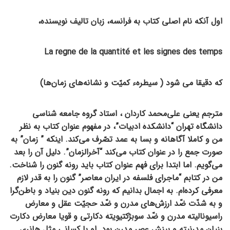
اول آنکه نام اصلی کتاب به فرانسه، زبان تالیف نویسنده،
La regne de la quantité et les signes des temps
که دقیقا می شود ( سیطرهء کمیّت و نشانه‌های زمان‌ها)
مترجم یعنی علی‌محمد کاردان ، استاد گروه جامعه شناسی
دانشگاه تهران “دانشکدۀ ادبیات”، در مفهوم عنوان کتاب به نظر
من و کاملا آگاهانه و بسا به عمد تصّرف می‌کند. اینکه ” زمان” به
صورت جمع را در عنوان کتاب می‌کند “آخرالزمان”. دلیل آن را بعد
می‌گویم. اما ابتدا برای فهم عنوان کتاب باید رونه گنون را شناخت.
من در کتابم “ماجرای فلسفه در ایران معاصر” گنون را به قدر لازم
معرفی کرده‌ام. به اجمال بدانیم که رونه گنون دین بنیاد و باطن‌گرا
و به شدّت ضّد ارزش‌های مدرن و ضّد حجیّت عقل و معارض
راسیونالیته مدرن و ضّد سوبژکتیویتۀ دکارتی و قویا معارض دکارت
بنیان مدرنیته و بینش عصر مدرن بود. او با کسانی مثل هانری