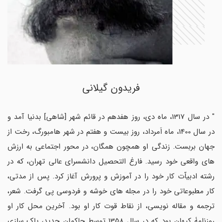
فریدون گیلانی
" در سال 1317، ماه دی، روز هفدهم در قائم شهر [شاهی] بدنیا آمد و
در سال 1400، ماه اَمرداد، روز بیست و هفتم در شهر هامبورگ، رخت از
جهان بربست. زندگی او همچون همگان، در محور اجتماعی به ارزش
های واقعی خود رسید. فارغ التحصیل دانشسرای عالی تهران، که در
رشته ادبیاّت کار خود را در آموزش و پرورش آغاز کرد. پس از مدتی،
کار مطبوعاتی خود را در مجله های خوشه و فردوسی پی گرفت. شعر،
ترجمه و مقاله نویسی، از نقاط قوت کار او بود. آخرین محل کار او
روزنامۀ کیهان بود که در سال 1358 توسط حاکمان جدید، پاک سازی