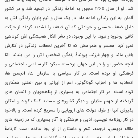
شد. او از سال 1365 مجبور به ادامۀ زندگی در تبعید شد و در کشور
آلمان به این زندگی ادامه داد. در یک سال و نیم پایان زندگی اش به
دلیل ضعف جسمی و حوادثی که آن ضعف را تشدید کردند از حرکت
کافی برخوردار نبود. با این وجود، در نشر افکار همیشگی اش کوتاهی
نمی کرد. همسر و همراهش که تا آخرین لحظات زندگی در کنارش
باقی ماند و چهار فرزند، پروندۀ زندگی شخصی اش را می بندند. امّا
آنچه حضور او را در این جهان برجسته میکرد کار سیاسی، اجتماعی و
فرهنگی او بوده است. در کار سیاسی با سازمان ها، انجمن ها،
اتحادیه ها و احزاب گوناگونی، اعم از ایرانی و بین المللی همکاری
کرده است. در کار اجتماعی به بسیاری از پناهجویان و انسان های
گریخته از جهنم ملایان و دیگر کشورهای مستبد کمک کرده و امکان
پذیرش آنها از طرف دولت های اروپایی را تسریع کرده است. و بالاخره
در کار روزنامه نویسی، ادبی و فرهنگی با آثار بسیاری که در زمینه های
مقاله نویسی، ترجمه، شعر و داستان از او بجا مانده است کارنامۀ
درخشانی از این حضور، از خود به امانت گذاشته است. عضویت او در