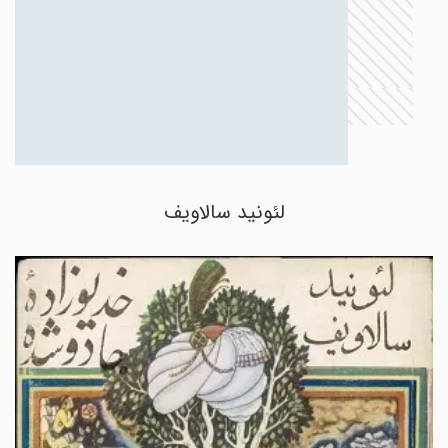
لئونید سالاویف