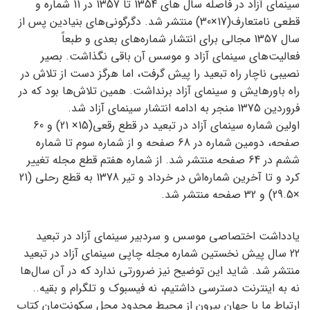
سینمای آزاد در فاصله سال های 1354 تا 1357 در 11 شماره و
قطعی نامتعارف(17×30) منتشر شد. دگرگونی‌های بنیادین پس از
سال 1357 مجالی برای انتشار شماره‌های بعدی و طبعاً
فعالیت‌های سینمای آزاد و موسس آن باقی نگذاشت. بصیر
نصیبی ناچار راه تبعید را پیش گرفت، اما هرگز دست از تلاش در
راه باورهایش و سینمای آزاد برنداشت. همین تلاش‌ها بود که در
فروردین 1375 منجر به ادامه انتشار سینمای آزاد شد.
اولین شماره سینمای آزاد در تبعید در قطع رقعی(15× 21) و 60
صفحه، دومین شماره در 68 صفحه و از شماره سوم تا شماره
ششم در 64 صفحه منتشر شد. از شماره هفتم قطع مجله تغییر
کرد و تا آخرین شماره‌اش در خرداد و تیر 1378 به قطع رحلی (21
×29.5) و 32 صفحه منتشر شد.
یادداشت اختصاصی موسس و سردبیر سینمای آزاد در تبعید
22 سال پیش نخستین شماره مجله چاپی سینمای آزاد در تبعید
منتشر شد. شاید این توضیح نیز ضرورتی ندارد که در آن سال‌ها
نه به اینترنت دسترسی داشتیم، نه فیسبوک و تلگرام و بقیه..
ارتباط ما با جهان بیرون از محیط محدود محل سکونت‌مان کتاب