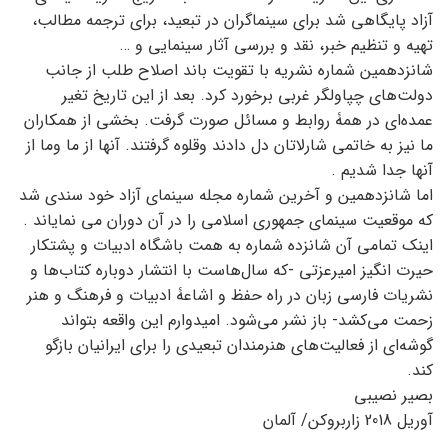
آزاد پایگاهی شد برای سینماگران در تبعید، برای ترجمه مطالب،
تهیه و تنظیم خبر، نقد و بررسی آثار سینمایی و …
شانزدهمین شماره نشریه با تقویت باند اصلاح طلب از جانب
دولت‌های چپاولگر غربی برخورد کرد. بعد از این تاریخ تغیر
عمده‌ای در همۀ روابط و مسائل صورت گرفت. بخشی از همکاران
ما نیز به خاتمی شارلاتان دل دادند وقلوه گرفتند. آنها از ما وما از
آنها جدا شدیم .
اما شانزدهمین و آخرین شماره مجله سینمای آزاد خود سندی شد
که موقعیت سینمای جمهوری اسلامی را در آن دوران می نمایاند .
اینک تمامی آن شانزده شماره به همت باشگاه ادبیات و پشتکار
حیرت انگیز امیرعزتی -که سال‌هاست با انتشار دوباره کتاب‌ها و
نشریات فارسی زبان در راه حفظ و اشاعۀ ادبیات و فرهنگ و هنر
زحمت می‌کشد- باز نشر می‌شود. امیدوارم این واقعه بتواند
گوشه‌‌ای از فعالیت‌های هنرمندان تبعیدی را برای ایرانیان بازگو
کند.
بصیر نصیبی
آوریل 2018 زاربروکن/ آلمان