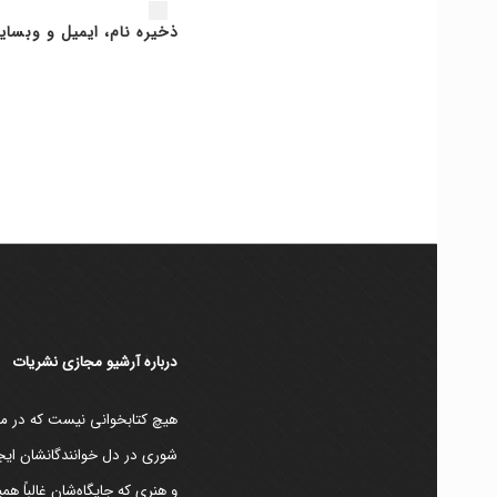
ذخیره نام، ایمیل و وبسای
دربارۀ آرشیو مجازی نشریات
هیچ کتابخوانی نیست که در مقط
شوری در دل خوانندگانشان ایجا
و هنری که جایگاه‌شان غالباً ه