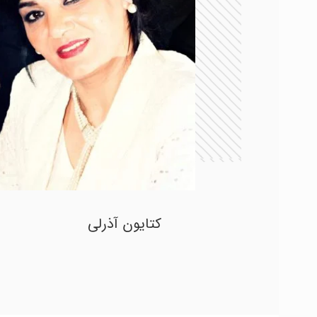
کتایون آذرلی