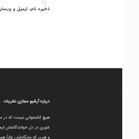
ذخیره نام، ایمیل و وبسای
دربارۀ آرشیو مجازی نشریات
هیچ کتابخوانی نیست که در مقط
شوری در دل خوانندگانشان ایجا
و هنری که جایگاه‌شان غالباً ه