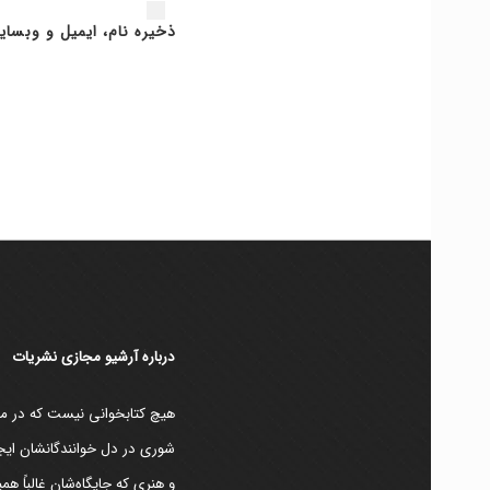
ذخیره نام، ایمیل و وبسای
دربارۀ آرشیو مجازی نشریات
هیچ کتابخوانی نیست که در مقط
شوری در دل خوانندگانشان ایجا
و هنری که جایگاه‌شان غالباً ه